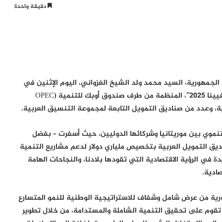
دقيقة واحدة
الجمهورية، السيد محمد ولد الشيخ الغزواني، اليوم الإثنين في
العاصمة النمساوية فيينا، في أعمال الطاولة المستديرة “فيينا 2025”، المنظمة من طرف صندوق أوبك للتنمية (OPEC
تنموي بين موريتانيا وشركائها الدوليين، حيث أسفرت – بفضل
يق التمويل العربية بتخصيص ملياري دولار لدعم مشاريع التنمية
في الرؤية الاقتصادية التي تقودها بلادنا، والنجاحات الهامة
ادية.
رية من عرض شامل وشفاف للاستراتيجية الوطنية للنمو المتسارع
ي تقوم على تحقيق التنمية الشاملة والمستدامة، من خلال تطوير