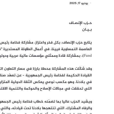
يونيو 17, 2025
حـزب الإنصـاف ‎
بـيـان ‎
يتابع حزب الإنصاف، بكل فخر واعتزاز، مشاركة فخامة رئيس 
Fund)، بمشاركة قادة وممثلي مؤسسات مالية عربية ودولية، وعدد من صناديق التمويل التابعة لمجموعة التنسيق العربية. ‎
وقد شكّلت هذه المشاركة محطة بارزة في مسار التعاون ال
القيادة الحكيمة لفخامة رئيس الجمهورية – عن تعهّد صناد
في بلادنا. وهو مكسب نوعي يعكس الثقة الدولية المتزايدة 
التي تحققت في مجالات الإصلاح والحوكمة والتنمية الاقتص
ويشيد الحزب عاليا بما تضمّنه خطاب فخامة رئيس الجمهو
والرفاه المشترك، التي تنتهجها بلادنا تحت قيادته، والت