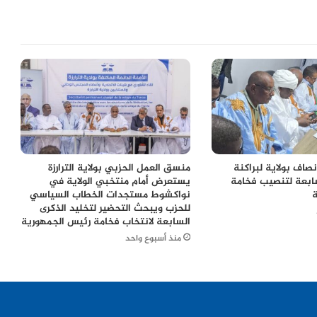
نصاف بولاية لبراكنة
منسق العمل الحزبي بولاية الترارزة
سابعة لتنصيب فخامة
يستعرض أمام منتخبي الولاية في
نواكشوط مستجدات الخطاب السياسي
للحزب ويبحث التحضير لتخليد الذكرى
السابعة لانتخاب فخامة رئيس الجمهورية
منذ أسبوع واحد