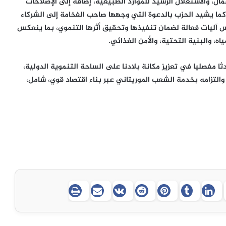
ال، والاستغلال الرشيد للموارد الطبيعية، إضافة إلى الإصلاحات
الهيكلية العميقة التي تعزز من فاعلية التمويل التنموي. ‎كما يشيد الحزب بالدعوة التي وجهها صاحب الفخامة إلى الشركاء
س آليات فعالة لضمان تنفيذها وتحقيق أثرها التنموي، بما ينعكس
ه، والبنية التحتية، والأمن الغذائي.
ا مفصليا في تعزيز مكانة بلادنا على الساحة التنموية الدولية،
التزامه بخدمة الشعب الموريتاني عبر بناء اقتصاد قوي، شامل،