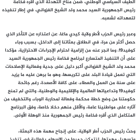
الطيف السياسي الوطني، ضمن مناخ التهدئة الذي أقره فخامة
رئيس الجمهورية السيد محمد ولد الشيخ الغزواني، في إطار تنفيذه
لتعهداته لشعبه.
وعبر رئيس الحزب لأطر ولاية كيدي ماغا، عن اعتذاره عن التأخر الذي
حصل أكثر من مرة، في انطلاق بعثاتنا إلى الداخل، بسبب وباء
كوفيد19، وما انجر عنه من إلزامية احترام الإجراءات الاحترازية، مؤكدا
على أن التنفيذ المتسارع لبرنامج فخامة رئيس الجمهورية السيد
محمد ولد الشيخ الغزواني أكبر دليل على جدية وفعالية الإصلاحات
التي تعمل قيادة البلد على تكريسها، وهو ما برهن عليه ما يزيد
على سنة من العمل والعطاء، على كافة الأصعدة، رغم جائحة
كوفيد19 وتداعياتها العالمية والإقليمية والوطنية، والتي لم تمنع
حكومتنا من وضع خطة محكمة وفعالة لمحاربة الوباء، والتخفيف من
آثاره على مواطنينا عامة، والأقل منهم دخلا خاصة، وفق البرنامج
المتكامل الذي أقره فخامة رئيس الجمهورية منذ الوهلة الأولى.
وحث رئيس الحزب أطر الولاية، على إنجاح مهمة هذه البعثة،
وتسهيل مهمتها، لنتمكن جميعا من الإسهام بفعالية في تنفيذ