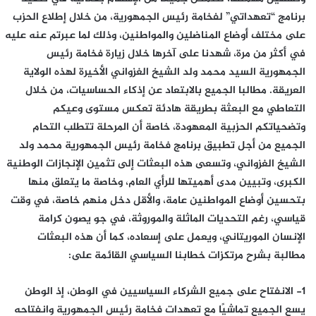
برنامج “تعهداتي” لفخامة رئيس الجمهورية، من خلال إطلاع الحزب
على مختلف أوضاع المناضلين والمواطنين، وذلك لما عبرتم عنه عليه
في أكثر من مرة، شهدنا على آخرها خلال زيارة فخامة رئيس
الجمهورية السيد محمد ولد الشيخ الغزواني الأخيرة لهذه الولاية
العريقة. مطالبا الجميع بالابتعاد عن إذكاء الحساسيات، من خلال
التعاطي مع البعثة بطريقة هادئة تعكس مستوى وعيكم
وتضحياتكم الحزبية المعهودة، خاصة أن المرحلة تتطلب التحام
الجميع من أجل تطبيق برنامج فخامة رئيس الجمهورية محمد ولد
الشيخ الغزواني، وتسعى هذه البعثات إلى تثمين الإنجازات الوطنية
الكبرى، وتبيين مدى أهميتها للرأي العام، وخاصة ما يتعلق منها
بتحسين أوضاع المواطنين عامة، والأقل دخل منهم خاصة، في وقت
قياسي، رغم التحديات الماثلة والموروثة، في جو يصون كرامة
الإنسان الموريتاني، ويعمل على إسعاده، كما أن هذه البعثات
مطالبة بشرح مرتكزات خطابنا السياسي القائمة على:
1- الانفتاح على جميع الشركاء السياسيين في الوطن، إذ الوطن
يسع الجميع تماشيًا مع تعهدات فخامة رئيس الجمهورية وانفتاحه