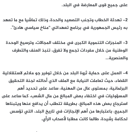
على جميع قوى المعارضة في البلد.
2- تهدئة الخطاب وتجنب التصعيد والحدة، وذلك تماشيا مع ما تعهد
به رئيس الجمهورية في برنامج تعهداتي “مناخ سياسي هادئ”.
3- المنجزات التنموية الكبرى في مختلف المجالات، وترسيخ الوحدة
الوطنية من خلال مفردات تجمع ولا تفرق، تنبذ العنف والتطرف
والعنصرية…
4- العمل على حماية ثروة البلد من خلال توفير جو ملائم لاستقلالية
القضاء، حيث تعاملت النيابة مع الملف الذي أحالته لجنة التحقيق
البرلمانية، بمستوى عال من المهنية، ساعد على تحديد أهم
المسؤوليات في اختفاء بعض المبالغ من مال الشعب، كما ساعد على
استرجاع بعض هذه المبالغ، بطريقة تتطلب أن يدافع عنها ويتبناها
الجميع، باعتبارها من أهم الإنجازات في تاريخ البلد، التي تؤسس
لحكامة رشيدة، طالما كانت مطلبا لأصحاب الرأي.