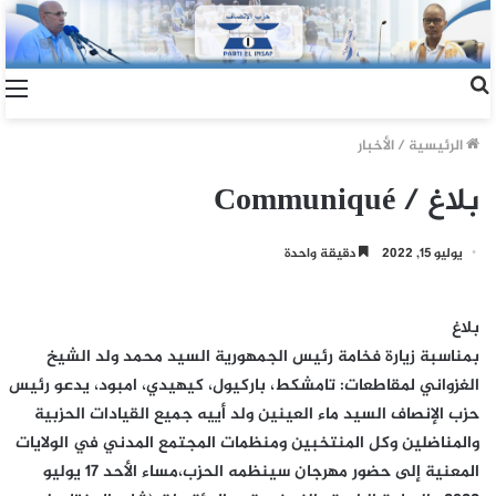
الرئيسية
/
الأخبار
بلاغ / Communiqué
يوليو 15, 2022
دقيقة واحدة
بلاغ
بمناسبة زيارة فخامة رئيس الجمهورية السيد محمد ولد الشيخ
الغزواني لمقاطعات: تامشكط، باركيول، كيهيدي، امبود، يدعو رئيس
حزب الإنصاف السيد ماء العينين ولد أييه جميع القيادات الحزبية
والمناضلين وكل المنتخبين ومنظمات المجتمع المدني في الولايات
المعنية إلى حضور مهرجان سينظمه الحزب،مساء الأحد 17 يوليو