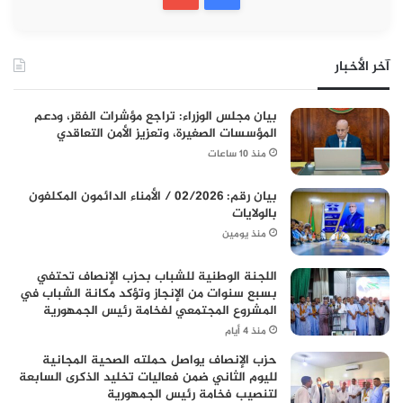
آخر الأخبار
بيان مجلس الوزراء: تراجع مؤشرات الفقر، ودعم
المؤسسات الصغيرة، وتعزيز الأمن التعاقدي
منذ 10 ساعات
بيان رقم: 02/2026 / الأمناء الدائمون المكلفون
بالولايات
منذ يومين
اللجنة الوطنية للشباب بحزب الإنصاف تحتفي
بسبع سنوات من الإنجاز وتؤكد مكانة الشباب في
المشروع المجتمعي لفخامة رئيس الجمهورية
منذ 4 أيام
حزب الإنصاف يواصل حملته الصحية المجانية
لليوم الثاني ضمن فعاليات تخليد الذكرى السابعة
لتنصيب فخامة رئيس الجمهورية