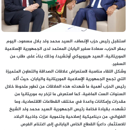
استقبل رئيس حزب الإنصاف، السيد محمد ولد بلال مسعود، اليوم
بمقر الحزب، سعادة سفير اليابان المعتمد لدى الجمهورية الإسلامية
الموريتانية، السيد هيرويوكي أوتشيدا، وذلك بناءً على طلب من
السفير.
وشكل اللقاء مناسبة لاستعراض علاقات الصداقة والتعاون المتميزة
التي تجمع الجمهورية الإسلامية الموريتانية واليابان، حيث أكد
رئيس الحزب أهمية ما شهدته هذه العلاقات من تطور ملحوظ خلال
السنوات الست الماضية، كما استعرض ما تزخر به موريتانيا من
مقدرات وإمكانات واعدة في مختلف القطاعات الاقتصادية، وما
تشهده، بقيادة فخامة رئيس الجمهورية السيد محمد ولد الشيخ
الغزواني، من ديناميكية إصلاحية وتنموية عززت جاذبية البلاد
للاستثمار، داعيًا القطاع الخاص الياباني إلى اغتنام الفرص