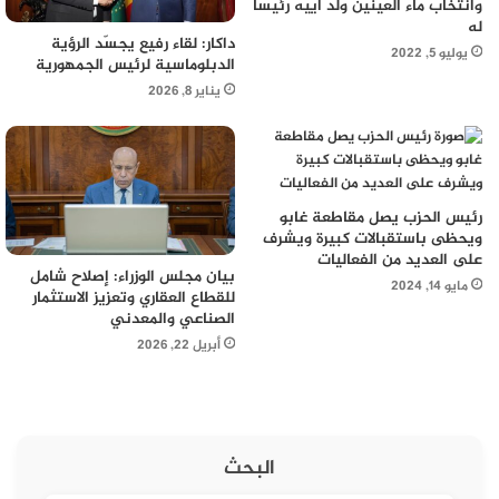
وانتخاب ماء العينين ولد أييه رئيسا
له
داكار: لقاء رفيع يجسّد الرؤية
يوليو 5, 2022
الدبلوماسية لرئيس الجمهورية
يناير 8, 2026
رئيس الحزب يصل مقاطعة غابو
ويحظى باستقبالات كبيرة ويشرف
على العديد من الفعاليات
بيان مجلس الوزراء: إصلاح شامل
مايو 14, 2024
للقطاع العقاري وتعزيز الاستثمار
الصناعي والمعدني
أبريل 22, 2026
البحث