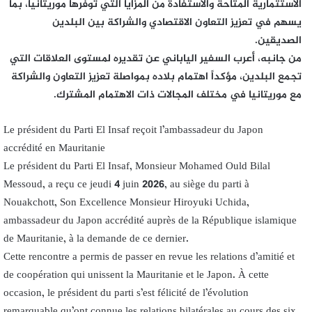
الاستثمارية المتاحة والاستفادة من المزايا التي توفرها موريتانيا، بما
يسهم في تعزيز التعاون الاقتصادي والشراكة بين البلدين
الصديقين.
من جانبه، أعرب السفير الياباني عن تقديره لمستوى العلاقات التي
تجمع البلدين، مؤكداً اهتمام بلاده بمواصلة تعزيز التعاون والشراكة
مع موريتانيا في مختلف المجالات ذات الاهتمام المشترك.
Le président du Parti El Insaf reçoit l’ambassadeur du Japon
accrédité en Mauritanie
Le président du Parti El Insaf, Monsieur Mohamed Ould Bilal
Messoud, a reçu ce jeudi 4 juin 2026, au siège du parti à
Nouakchott, Son Excellence Monsieur Hiroyuki Uchida,
ambassadeur du Japon accrédité auprès de la République islamique
de Mauritanie, à la demande de ce dernier.
Cette rencontre a permis de passer en revue les relations d’amitié et
de coopération qui unissent la Mauritanie et le Japon. À cette
occasion, le président du parti s’est félicité de l’évolution
remarquable qu’ont connue les relations bilatérales au cours des six