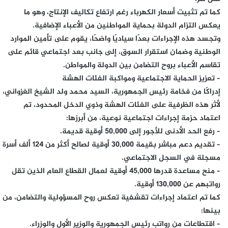
كما تم تثبيت أسعار الكهرباء رغم ارتفاع تكاليف الإنتاج، وهو ما
يعكس التزام الدولة بحماية المواطنين من الأعباء الإضافية.
وتجسد هذه الإجراءات بعدًا سياديًا واضحًا، يقوم على تأمين الموارد
الوطنية وضمان استقرار السوق، إلى جانب بعد اجتماعي قائم على
تقاسم الأعباء بروح التضامن بين الدولة والمواطن.
– تعزيز الحماية الاجتماعية ومواكبة الفئات الهشة
إدراكًا من فخامة رئيس الجمهورية، السيد محمد ولد الشيخ الغزواني،
لأثر هذه الظرفية على الفئات الهشة وذوي الدخل المحدود، تم
اعتماد حزمة إجراءات اجتماعية نوعية، من أبرزها:
– رفع الحد الأدنى للأجور إلى 50,000 أوقية قديمة.
– تقديم دعم مباشر بقيمة 30,000 أوقية لصالح أكثر من 124 ألف أسرة
مسجلة في السجل الاجتماعي.
– منح مساعدة قدرها 45,000 أوقية لعمال القطاع العام الذين تقل
رواتبهم عن 130,000 أوقية.
كما تم اعتماد إجراءات تقشفية تعكس روح المسؤولية والتضامن، من
بينها:
– اقتطاعات من رواتب رئيس الجمهورية والوزير الأول والوزراء.