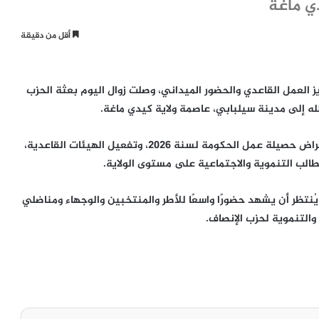
ي ماغة
أقل من دقيقة
يز العمل القاعدي والحضور الميداني، وصلت زوال اليوم بعثة الحزب
لله إلى مدينة سيلبابي، عاصمة ولاية كيدي ماغة.
وتهدف هذه الزيارة إلى شرح مخرجات المؤتمر الأخير، واستعراض حصيلة عمل الحكومة لسنة 2026، وتفعيل الهيئات القاعدية،
طالب التنموية والاجتماعية على مستوى الولاية.
نتظر أن يشهد حضورًا واسعًا للأطر والمنتخبين والوجهاء ومناضلي
التنموية لحزب الإنصاف.