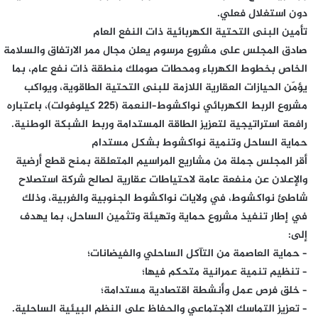
دون استغلال فعلي.
تأمين البنى التحتية الكهربائية ذات النفع العام
صادق المجلس على مشروع مرسوم يعلن مجال ممر الارتفاق والسلامة
الخاص بخطوط الكهرباء ومحطات صوملك منطقة ذات نفع عام، بما
يؤمّن الحيازات العقارية اللازمة للبنى التحتية الطاقوية، ويواكب
مشروع الربط الكهربائي نواكشوط–النعمة (225 كيلوفولت)، باعتباره
رافعة استراتيجية لتعزيز الطاقة المستدامة وربط الشبكة الوطنية.
حماية الساحل وتنمية نواكشوط بشكل مستدام
أقر المجلس جملة من مشاريع المراسيم المتعلقة بمنح قطع أرضية
والإعلان عن منفعة عامة لاحتياطات عقارية لصالح شركة استصلاح
شاطئ نواكشوط، في ولايات نواكشوط الجنوبية والغربية، وذلك
في إطار تنفيذ مشروع حماية وتهيئة وتثمين الساحل، بما يهدف
إلى:
– حماية العاصمة من التآكل الساحلي والفيضانات؛
– تنظيم تنمية عمرانية متحكم فيها؛
– خلق فرص عمل وأنشطة اقتصادية مستدامة؛
– تعزيز التماسك الاجتماعي والحفاظ على النظم البيئية الساحلية.