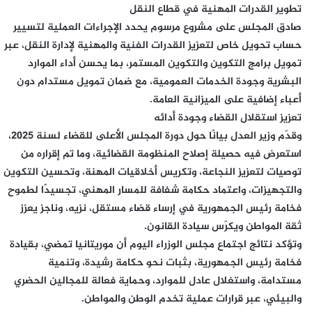
تطوير القدرات المهنية في قطاع النقل
صادق المجلس على مشروع مرسوم يحدد الإجراءات العملية لتسيير
حساب تحويل خاص لتعزيز القدرات الفنية والمهنية لإدارة النقل، عبر
تمويل برامج التكوين والتكوين المستمر، بما يحسن أداء الموارد
البشرية وجودة الخدمات العمومية، مع ضمان تمويل مستدام دون
أعباء إضافية على الميزانية العامة.
تعزيز استقلال القضاء وجودة أدائه
وقدّم وزير العدل بيانًا حول دورة المجلس الأعلى للقضاء لسنة 2025،
استعرض فيه حصيلة إصلاح المنظومة القضائية، وما تم إقراره من
توصيات لتعزيز النجاعة، وتكريس أخلاقيات المهنة، وتحسين التكوين
والتجهيزات، واعتماد حكامة شفافة للمسار المهني، تجسيدًا لطموح
فخامة رئيس الجمهورية في إرساء قضاء مستقل، نزيه، وناجز يعزز
ثقة المواطن ويكرّس سيادة القانون.
وتؤكد نتائج اجتماع مجلس الوزراء اليوم أن موريتانيا تمضي، بقيادة
فخامة رئيس الجمهورية، بثبات نحو حكامة رشيدة، وتنمية
مستدامة، واستغلال عادل للموارد، وحماية فعالة للمجالين الحضري
والبيئي، عبر قرارات عملية تخدم الوطن والمواطن.