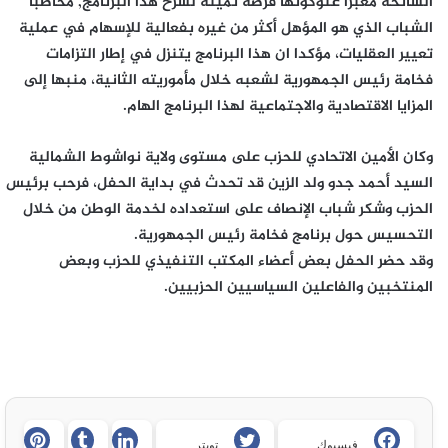
السانحة معبرا عنوكونها فرصة ثمينة لشرح هذا البرنامج, مخاطبا
الشباب الذي هو المؤهل أكثر من غيره بفعالية للإسهام في عملية
تعيير العقليات، مؤكدا ان هذا البرنامج يتنزل في إطار التزامات
فخامة رئيس الجمهورية لشعبه خلال مأموريته الثانية، منبها إلى
المزايا الاقتصادية والاجتماعية لهذا البرنامج الهام.
وكان الأمين الاتحادي للحزب على مستوى ولاية نواشوط الشمالية
السيد أحمد جدو ولد الزين قد تحدث في بداية الحفل، فرحب برئيس
الحزب وشكر شباب الإنصاف على استعداده لخدمة الوطن من خلال
التحسيس حول برنامج فخامة رئيس الجمهورية.
وقد حضر الحفل بعض أعضاء المكتب التنفيذي للحزب وبعض
المنتخبين والفاعلين السياسيين الحزبيين.
فيسبوك
تويتر