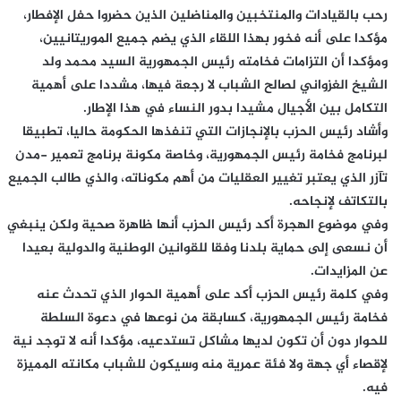
رحب بالقيادات والمنتخبين والمناضلين الذين حضروا حفل الإفطار،
مؤكدا على أنه فخور بهذا اللقاء الذي يضم جميع الموريتانيين،
ومؤكدا أن التزامات فخامته رئيس الجمهورية السيد محمد ولد
الشيخ الغزواني لصالح الشباب لا رجعة فيها، مشددا على أهمية
التكامل بين الأجيال مشيدا بدور النساء في هذا الإطار.
وأشاد رئيس الحزب بالإنجازات التي تنفذها الحكومة حاليا، تطبيقا
لبرنامج فخامة رئيس الجمهورية، وخاصة مكونة برنامج تعمير -مدن
تآزر الذي يعتبر تغيير العقليات من أهم مكوناته، والذي طالب الجميع
بالتكاتف لإنجاحه.
وفي موضوع الهجرة أكد رئيس الحزب أنها ظاهرة صحية ولكن ينبغي
أن نسعى إلى حماية بلدنا وفقا للقوانين الوطنية والدولية بعيدا
عن المزايدات.
وفي كلمة رئيس الحزب أكد على أهمية الحوار الذي تحدث عنه
فخامة رئيس الجمهورية، كسابقة من نوعها في دعوة السلطة
للحوار دون أن تكون لديها مشاكل تستدعيه، مؤكدا أنه لا توجد نية
لإقصاء أي جهة ولا فئة عمرية منه وسيكون للشباب مكانته المميزة
فيه.