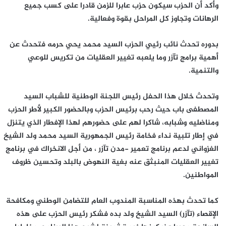
وأكد أن الحزب سيكون حزب عابرا للزمن قادرا على كسب جميع
الرهانات وتجاوز كل المراحل بقوة وفعالية.
بدوره تحدث نائب رئيي الحزب السيد محمد يحي حرمه فتحدث عن
أهمية برامج تآزر وما يلعبه تغيير العقليات من تكريس للوعي
والتنمية.
وتحدث خلال هذا الحفل رئيس اللجنة الوطنية للشباب السيد
المصطفى باب حيث رحب برئيس الحزب وبالحضور الكبير لأطر الحزب
ومناضليه وشبابه، شاكرا لهم على حضورهم لهذا الإفطار الذي يتنزل
في إطار تلبية نداء فخامة رئيس الجمهورية السيد محمد ولد الشيخ
الغزواني لدعم برنامج تعمير -مدن تآزر ، من أجل الانخراك في برنامج
تغيير العقليات المنبثق عنه بغية النهوض بالبلد وتحسين ظروف
المواطنين.
كما تحدث بهذه المناسبة المندوب العام للتضامن الوطني ومكافحة
الإقصاء (تآزر) السيد الشيخ ولد بده فشكر رئيس الحزب على هذه