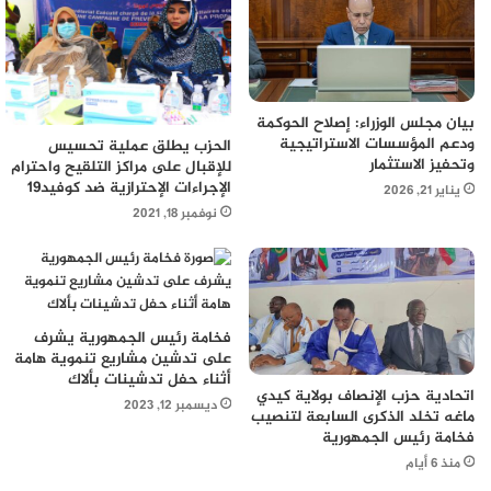
بيان مجلس الوزراء: إصلاح الحوكمة
ودعم المؤسسات الاستراتيجية
الحزب يطلق عملية تحسيس
وتحفيز الاستثمار
للإقبال على مراكز التلقيح واحترام
الإجراءات الإحترازية ضد كوفيد19
يناير 21, 2026
نوفمبر 18, 2021
فخامة رئيس الجمهورية يشرف
على تدشين مشاريع تنموية هامة
أثناء حفل تدشينات بألاك
اتحادية حزب الإنصاف بولاية كيدي
ديسمبر 12, 2023
ماغه تخلد الذكرى السابعة لتنصيب
فخامة رئيس الجمهورية
منذ 6 أيام