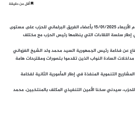
أقل من دقيقة
اجتمع رئيس الحزب السيد سيد أحمد ولد محمد مساء اليوم الأربعاء 15/01/2025 بأعضاء الفريق البرلماني للحزب على مستوى
 إطار سلسة اللقاءات التي ينظمها رئيس الحزب مع مختلف
دفاع عن فخامة رئيس الجمهورية السيد محمد ولد الشيخ الغزواني
 مداخلات السادة النواب الذين تقدموا بتصورات ومقترحات هامة
لمشاريع التنموية المنفذة في إطار المأمورية الثانية لفخامة
م للحزب، سيدني سخنا الأمين التنفيذي المكلف بالمنتخبين، محمد