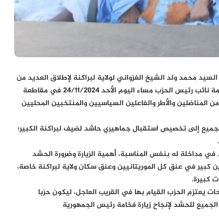
لسيد محمد ولد الشيخ الغزواني لولاية لبراكنة لإطلاق العديد من
المشاريع التنموية الهامة، ترأس السيد محمد يحي ولد حرمة نائب رئيس الحزب مساء اليوم الأحد 24/11/2024 في مقاطعة
من المناضلين والأطر والفاعلين السياسيين والمنتخبين المحليين
الجميع إلى تخصيص استقبال جماهيري حاشد لضيف لبراكنة الكبير؛
في مداخلة له بنفس المناسبة، أهمية الزيارة وضرورة الحشد
ن كبير في عنق كل الموريتانيين وعنق سكان ولاية لبراكنة خاصة،
ت كبيرة.
ات يعتزم الحزب القيام بها في القريب العاجل، ليكون حزبا
الجميع للحشد لإنجاح زيارة فخامة رئيس الجمهورية