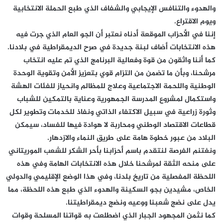
والهدوء والتنافس الإيجابي والشفاف الذي طبع الحملة الانتخابية
ويوم الاقتراع.
إننا في الأحزاب الموقعة أدناه نعتبر أن الجو العام الذي جرت فيه
هذه الانتخابات أضاف لبنة جديدة في صرح الديمقراطية في بلادنا.
كما أننا واثقون من قوة وفعالية البرنامج الذي تم عليه انتخاب
مرشحنا، وبأن ما تضمن من التزام قوي بتعزيز الأمن وتقوية الوحدة
الوطنية واللحمة الاجتماعية وعلاج للمظالم وانحياز للفئات الهشة
واستكمال لمشروع المدرسة الجمهورية وعناية بالتمكين للشباب
وثورة زراعية في سبيل الاكتفاء الذاتي ونفاذ للخدمات وتطوير لكل
قطاعات الاقتصاد الوطني ومحاربة لا هوادة فيها للفساد، سيمكن
البلاد من عبور خطوة هامة على طريق النماء والازدهار.
ونغتنم الفرصة لنتقدم باسم أحزابنا بأحر الشكر للشعب الموريتاني
على منحه الثقة لمرشحنا خلال هذه الانتخابات الهامة وفي هذه
اللحظة المفصلية من تاريخ بلدنا، وفي هذا الوضع الإقليمي والدولي
الخاص، مشيدين بجو السكينة والهدوء الذي طبع هذه اللحظة، مما
يدل على نضج شعبنا ووعيه ونضج ديمقراطيتنا.
كما نثمن المجهود الجبار الذي اضطلعت به قواتنا المسلحة وقوات