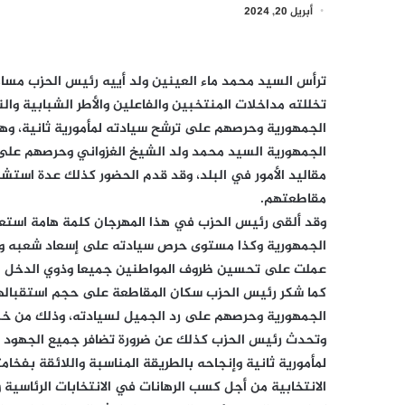
أبريل 20, 2024
تخللته مداخلات المنتخبين والفاعلين والأطر الشبابية وا
الجمهورية وحرصهم على ترشح سيادته لمأمورية ثانية، و
الجمهورية السيد محمد ولد الشيخ الغزواني وحرصهم على 
مقاليد الأمور في البلد، وقد قدم الحضور كذلك عدة استشكا
مقاطعتهم.
وقد ألقى رئيس الحزب في هذا المهرجان كلمة هامة استع
الجمهورية وكذا مستوى حرص سيادته على إسعاد شعبه وهو
عملت على تحسين ظروف المواطنين جميعا وذوي الدخل ا
كما شكر رئيس الحزب سكان المقاطعة على حجم استقبالهم
الجمهورية وحرصهم على رد الجميل لسيادته، وذلك من خلا
وتحدث رئيس الحزب كذلك عن ضرورة تضافر جميع الجهود وف
لمأمورية ثانية وإنجاحه بالطريقة المناسبة واللائقة بفخا
الانتخابية من أجل كسب الرهانات في الانتخابات الرئاسية