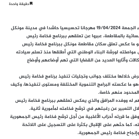
دقيقة واحدة
ترأس السيد محمد ماء العينين ولد أييه رئيس الحزب مساء الجمعة 19/04/2024 مهرجانا تحسيسيا حاشدا في مدينة مونكل
لنسائية بالمقاطعة، عبروا عن تعلقهم ببرنامج فخامة رئيس
هو ما عكس تعلق سكان مقاطعة مونكل ببرنامج فخامة رئيس
مواصلته لورشة البناء الوطني التي أطلقها منذ تسلم سيادته
لات وأثاروا العديد من القضايا التي تهم أوضاعهم وأوضاع
رض خلالها مختلف جوانب وتجليات تنفيذ برنامج فخامة رئيس
 ما عكسته البرامج التنموية المختلفة ومستوى تنفيذها، وكيف
لمحدود منهم خاصة.
 له ووفده المرافق والذي يعكس تعلقهم ببرنامج فخامة رئيس
ل التعبير عن رغبتهم في ترشح فخامته لمأمورية ثانية.
ق ما قررته أحزاب الأغلبية من أجل ترشح فخامة رئيس الجمهورية
مته، كما حثهم على الإقبال بكثرة على التسجيل على اللائحة
 وإنجاح فخامة رئيس الجمهورية.