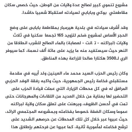
مشروع تنموي كبير لصالح عدة ولايات من الوطن، حيث خصص سكان
مقاطعتي بوكي وبابابي لسيادته استقبالا شعبيا حاشدا.
وقد أشرف سيادته في بلدية هيرمبار بمقاطعة بابابى على وضع
الحجر الأساس لمشروع ضخم لتزويد 165 تجمعا سكنيا في ثلاث
ولايات (لبراكنه – تگانت – لعصابة) بالماء الصالح للشرب انطلاقا من
النهر حيث سيستفيد منه ما يزيد على مائة ألف نسمة، كما سيوفر
الري لـ3500 هكتارا صالحا للزراعة بهذه المناطق.
وكان رئيس الحزب السيد محمد ماء العينين ولد أييه في مقدمة
مستقبلي فخامة رئيس الجمهورية، حيث واكبه رفقة الوفد الحزبي
المرافق له في كل محطات الزيارة، التي عملت قيادة الحزب على
التحضير لها بعناية من خلال العديد من اللقاءات والمهرجانات حتى
تمت في أحسن الظروف، وبرهنت على تعلق سكان ولاية لبراكنه
عموما وسكان الضفة خصوصا بفخامته وبمشروعه المجتمعي الرائد،
حيث عبروا عبر خلال كل تلك المحطات عن حرصهم الشديد على
ترشح فخامته لمأمورية ثانية، كما عبروا عن فرحتهم بإطلاق هذا