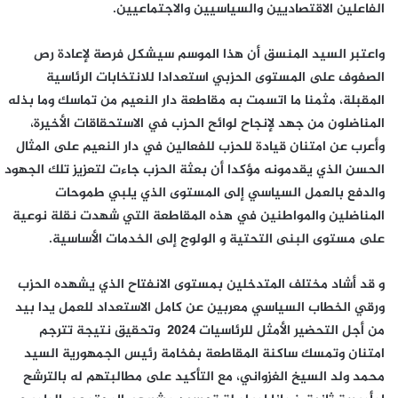
الفاعلين الاقتصاديين والسياسيين والاجتماعيين.
واعتبر السيد المنسق أن هذا الموسم سيشكل فرصة لإعادة رص
الصفوف على المستوى الحزبي استعدادا للانتخابات الرئاسية
المقبلة، مثمنا ما اتسمت به مقاطعة دار النعيم من تماسك وما بذله
المناضلون من جهد لإنجاح لوائح الحزب في الاستحقاقات الأخيرة،
وأعرب عن امتنان قيادة للحزب للفعالين في دار النعيم على المثال
الحسن الذي يقدمونه مؤكدا أن بعثة الحزب جاءت لتعزيز تلك الجهود
والدفع بالعمل السياسي إلى المستوى الذي يلبي طموحات
المناضلين والمواطنين في هذه المقاطعة التي شهدت نقلة نوعية
على مستوى البنى التحتية و الولوج إلى الخدمات الأساسية.
و قد أشاد مختلف المتدخلين بمستوى الانفتاح الذي يشهده الحزب
ورقي الخطاب السياسي معربين عن كامل الاستعداد للعمل يدا بيد
من أجل التحضير الأمثل للرئاسيات 2024 وتحقيق نتيجة تترجم
امتنان وتمسك ساكنة المقاطعة بفخامة رئيس الجمهورية السيد
محمد ولد السيخ الغزواني، مع التأكيد على مطالبتهم له بالترشح