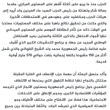
الحزب منذ ما يربو على ثلاثة أشهر على المستوى المركزي، مقدما
رسالة شكر وتهنئة من رئيس الحزب السيد ماء العينين ولد أييه إلى
هيئات الحزب ومناضليه على جهودهم في الاستحقاقات الأخيرة
والتي مكنت من تحقيق نتائج باهرة على مختلف المستويات؛ معتذرا
في الوقت ذاته عن تأخر انطلاقة الموسم على المستوى الميداني
نظرا لأجواء الاحتفال بالذكرى الثالثة والستين بعيد الاستقلال
الوطني المجيد من جهة، و برنامج التدشينات الكبير الذي أشرف
عليه فخامة رئيس الجمهورية محمد ولد الشيخ الغزواني والذي شمل
أكثر من 150 مشروعا بكلفة إجمالية بلغت حوالي 570 مليار أوقية
قديمة.
وأكد منسق البعثة أن مهمة حزب الإنصاف في الفترة المقبلة
ستتكل بالنجاح نظرا لنقاط التفوق التي يمنحها له الالتفاف
الشعبي حول برنامج رئيس الجمهورية ومستوى الانجاز الذي تترجمه
المؤشرات الاقتصادية الكبرى، وحجم الإنفاق على التدخلات
الاجتماعية؛ هذا فضلا عن الانفتاح على مختلف الأطياف وجو
التهدئة السياسية الذي تعيشه البلاد والثقة المتبادلة بين جميع