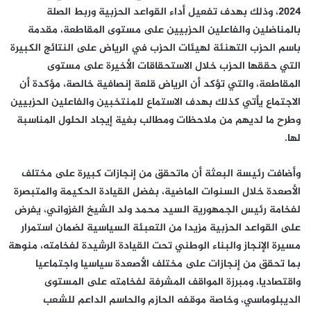
2024، وذلك بهدف تفعيل أداء القواعد الحزبية وربط الصلة
بالمناضلين والفاعلين الحزبيين على مستوى المقاطعة، مقدمة
باسم الحزب التهنئة لهيئات الحزب في الرياض على النتائج الكبيرة
التي حققها الحزب خلال الاستحقاقات الأخيرة على مستوى
المقاطعة، والتي تؤكد أن الرياض قلعة إنصافية خالصة، مؤكدة أن
الاجتماع يأتي كذلك بهدف الاستماع للمنتخبين والفاعلين الحزبيين
وطرح ما لديهم من ملاحظات ومطالب بغية إيجاد الحلول المناسبة
لها.
وأضافت رئيسة البعثة أن ماتحقق من إنجازات كبيرة على مختلف
الأصعدة خلال السنوات الماضية، بفضل القيادة الحكيمة والمتبصرة
لفخامة رئيس الجمهورية السيد محمد ولد الشيخ الغزواني، يفرض
على القواعد الحزبية مزيدا من التعبئة السياسية لضمان استمرار
مسيرة الإنجاز والبناء الوطني تحت القيادة الرشيدة لفخامته، منوهة
بما تحقق من إنجازات على مختلف الأصعدة سياسيا واجتماعيا
واقتصاديا، ومبرزة المواقف المشرفة لفخامته على المستوى
الديبلوماسي، وخاصة موقفه الحازم والحاسم الداعم للشعب