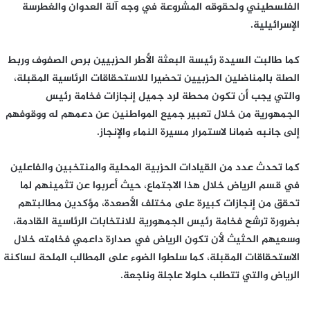
الفلسطيني ولحقوقه المشروعة في وجه آلة العدوان والغطرسة
الإسرائيلية.
كما طالبت السيدة رئيسة البعثة الأطر الحزبيين برص الصفوف وربط
الصلة بالمناضلين الحزبيين تحضيرا للاستحقاقات الرئاسية المقبلة،
والتي يجب أن تكون محطة لرد جميل إنجازات فخامة رئيس
الجمهورية من خلال تعبير جميع المواطنين عن دعمهم له ووقوفهم
إلى جانبه ضمانا لاستمرار مسيرة النماء والإنجاز.
كما تحدث عدد من القيادات الحزبية المحلية والمنتخبين والفاعلين
في قسم الرياض خلال هذا الاجتماع، حيث أعربوا عن تثمينهم لما
تحقق من إنجازات كبيرة على مختلف الأصعدة، مؤكدين مطالبتهم
بضرورة ترشح فخامة رئيس الجمهورية للانتخابات الرئاسية القادمة،
وسعيهم الحثيث لأن تكون الرياض في صدارة داعمي فخامته خلال
الاستحقاقات المقبلة، كما سلطوا الضوء على المطالب الملحة لساكنة
الرياض والتي تتطلب حلولا عاجلة وناجعة.