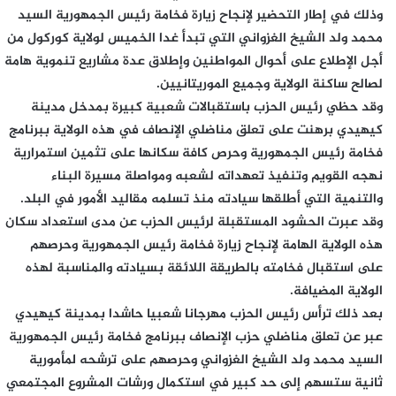
وذلك في إطار التحضير لإنجاح زيارة فخامة رئيس الجمهورية السيد
محمد ولد الشيخ الغزواني التي تبدأ غدا الخميس لولاية كوركول من
أجل الإطلاع على أحوال المواطنين وإطلاق عدة مشاريع تنموية هامة
لصالح ساكنة الولاية وجميع الموريتانيين.
وقد حظي رئيس الحزب باستقبالات شعبية كبيرة بمدخل مدينة
كيهيدي برهنت على تعلق مناضلي الإنصاف في هذه الولاية ببرنامج
فخامة رئيس الجمهورية وحرص كافة سكانها على تثمين استمرارية
نهجه القويم وتنفيذ تعهداته لشعبه ومواصلة مسيرة البناء
والتنمية التي أطلقها سيادته منذ تسلمه مقاليد الأمور في البلد.
وقد عبرت الحشود المستقبلة لرئيس الحزب عن مدى استعداد سكان
هذه الولاية الهامة لإنجاح زيارة فخامة رئيس الجمهورية وحرصهم
على استقبال فخامته بالطريقة اللائقة بسيادته والمناسبة لهذه
الولاية المضيافة.
بعد ذلك ترأس رئيس الحزب مهرجانا شعبيا حاشدا بمدينة كيهيدي
عبر عن تعلق مناضلي حزب الإنصاف ببرنامج فخامة رئيس الجمهورية
السيد محمد ولد الشيخ الغزواني وحرصهم على ترشحه لمأمورية
ثانية ستسهم إلى حد كبير في استكمال ورشات المشروع المجتمعي