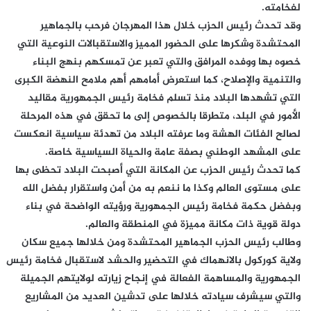
لفخامته.
وقد تحدث رئيس الحزب خلال هذا المهرجان فرحب بالجماهير
المحتشدة وشكرها على الحضور المميز والاستقبالات النوعية التي
خصوه بها ووفده المرافق والتي تعبر عن تمسكهم بنهج البناء
والتنمية والإصلاح، كما استعرض أمامهم أهم ملامح النهضة الكبرى
التي تشهدها البلاد منذ تسلم فخامة رئيس الجمهورية مقاليد
الأمور في البلد، متطرقا بالخصوص إلى ما تحقق في هذه المرحلة
لصالح الفئات الهشة وما عرفته البلاد من تهدئة سياسية انعكست
على المشهد الوطني بصفة عامة والحياة السياسية خاصة.
كما تحدث رئيس الحزب عن المكانة التي أصبحت البلاد تحظى بها
على مستوى العالم وكذا ما ننعم به من أمن واستقرار بفضل الله
وبفضل حكمة فخامة رئيس الجمهورية ورؤيته الواضحة في بناء
دولة قوية ذات مكانة مميزة في المنطقة والعالم.
وطالب رئيس الحزب الجماهير المحتشدة ومن خلالها جميع سكان
ولاية كوركول بالانهماك في التحضير والحشد لاستقبال فخامة رئيس
الجمهورية والمساهمة الفعالة في إنجاح زيارته لولايتهم الجميلة
والتي سيشرف سيادته خلالها على تدشين العديد من المشاريع